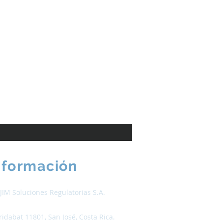
nformación
JIM Soluciones Regulatorias S.A.
ridabat 11801, San José, Costa Rica.