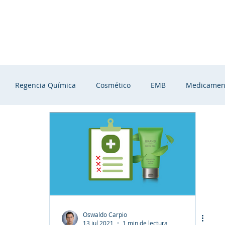
Nosotros
Servicios
Preguntas Frecuentes
B
Regencia Química
Cosmético
EMB
Medicamen
Oswaldo Carpio
13 jul 2021
1 min de lectura