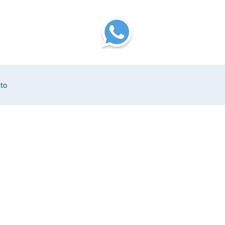
log
More
to