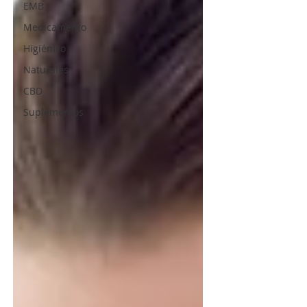
EMB
Medicamento
Higiénico
Naturales
CBD
Suplementos