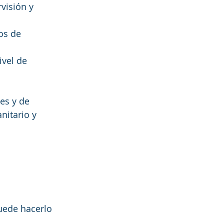
visión y 
os de 
vel de 
es y de 
nitario y 
uede hacerlo 