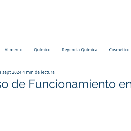
Nosotros
Servicios
Preguntas Frecuentes
B
Alimento
Químico
Regencia Química
Cosmético
4 sept 2024
4 min de lectura
BD
Suplementos
so de Funcionamiento e