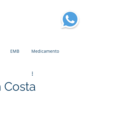
log
More
EMB
Medicamento
n Costa