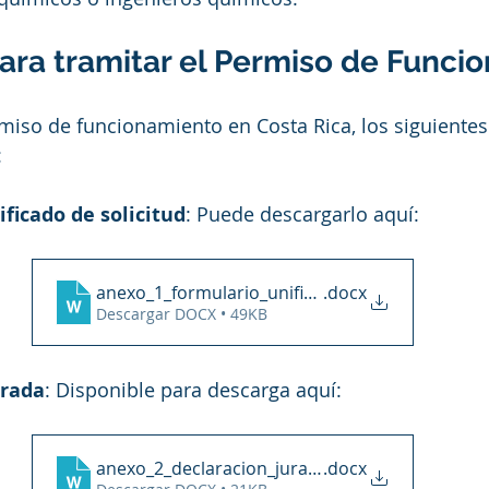
para tramitar el Permiso de Funci
ermiso de funcionamiento en Costa Rica, los siguient
:
ficado de solicitud
: Puede descargarlo aquí:
anexo_1_formulario_unificado
.docx
Descargar DOCX • 49KB
urada
: Disponible para descarga aquí:
anexo_2_declaracion_jurada_primera_vez
.docx