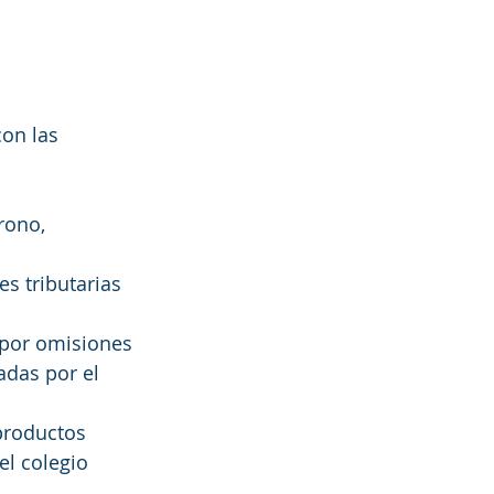
on las 
rono, 
s tributarias 
 por omisiones 
adas por el 
productos 
l colegio 