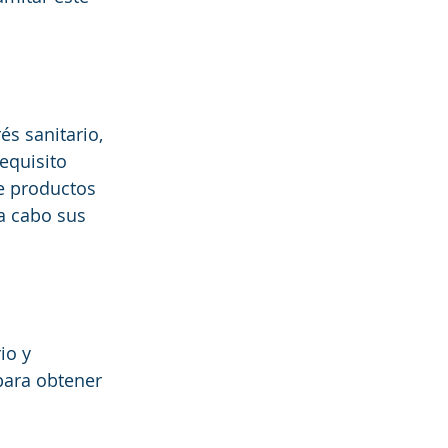
s sanitario, 
equisito 
e productos 
a cabo sus 
io y 
para obtener 