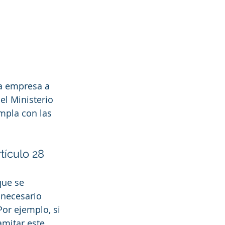
a empresa a 
el Ministerio 
mpla con las 
tículo 28
que se 
 necesario 
or ejemplo, si 
mitar este 