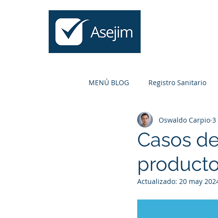
Inicio
MENÚ BLOG
Registro Sanitario
Oswaldo Carpio
3
Higiénico
Naturales
C
Casos de
producto
Actualizado:
20 may 202