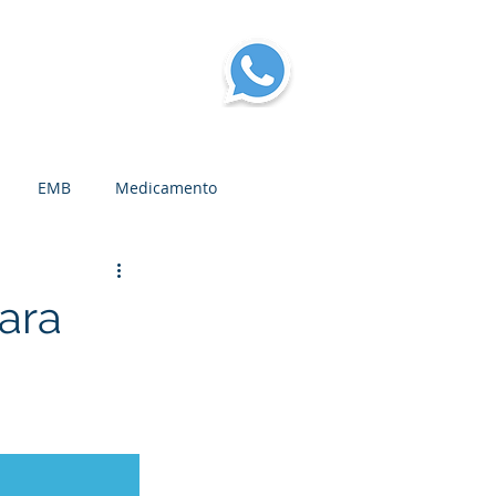
log
More
EMB
Medicamento
ara