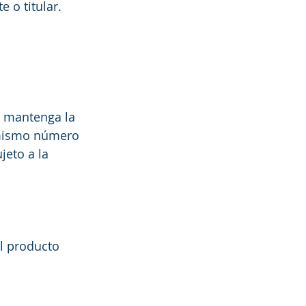
 o titular. 
y mantenga la 
 mismo número 
jeto a la 
el producto 