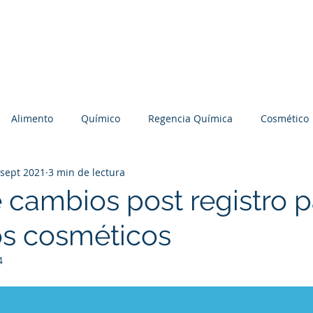
Nosotros
Servicios
Preguntas Frecuentes
B
Alimento
Químico
Regencia Química
Cosmético
 sept 2021
3 min de lectura
BD
Suplementos
 cambios post registro p
s cosméticos
4