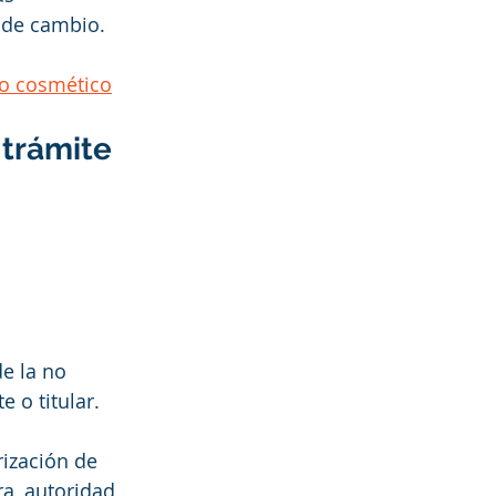
 de cambio.
to cosmético
 trámite 
de la no 
 o titular. 
ización de 
a, autoridad 