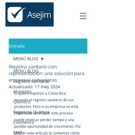
Entrada
MENÚ BLOG
Registro sanitario con
MENÚ BLOG
representación: una solución para
empresas extranjeras
Registro Sanitario
Actualizado:
17 may 2024
Alimento
Si quiere exportar a Costa Rica, 
necesita el registro sanitario de sus 
Químico
productos. Pero si su empresa no está 
Regencia Química
constituída en el país, este proceso 
puede implicar perder tiempo y una 
Cosmético
posible oportunidad de crecimiento. Por 
EMB
eso, en este artículo le contamos cómo 