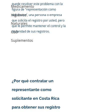
puede resolver este problema con la 
Medicamento
figura de "representación como 
Higiénico
solicitante", una persona o empresa 
que solicita el registro por usted, pero 
Naturales
que le permite mantener el control y la 
titularidad de sus registros. 
CBD
Suplementos
¿Por qué contratar un 
representante como 
solicitante en Costa Rica 
para obtener sus registro 