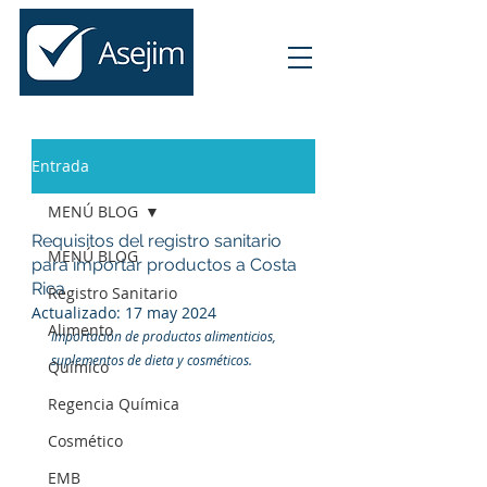
Entrada
MENÚ BLOG
Requisitos del registro sanitario
MENÚ BLOG
para importar productos a Costa
Rica
Registro Sanitario
Actualizado:
17 may 2024
Alimento
Importación de productos alimenticios, 
suplementos de dieta y cosméticos.
Químico
Regencia Química
Cosmético
EMB