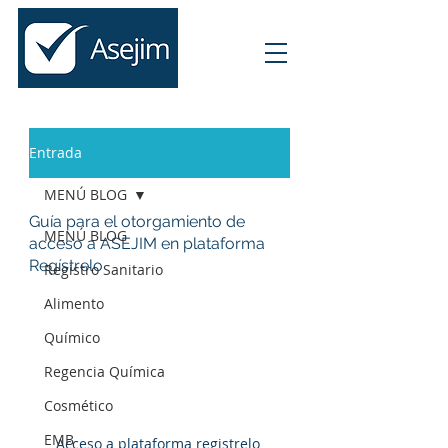
Entrada
MENÚ BLOG
Guía para el otorgamiento de
MENÚ BLOG
acceso a ASEJIM en plataforma
Regístrelo
Registro Sanitario
Alimento
Químico
Regencia Química
Cosmético
EMB
Acceso a plataforma registrelo 