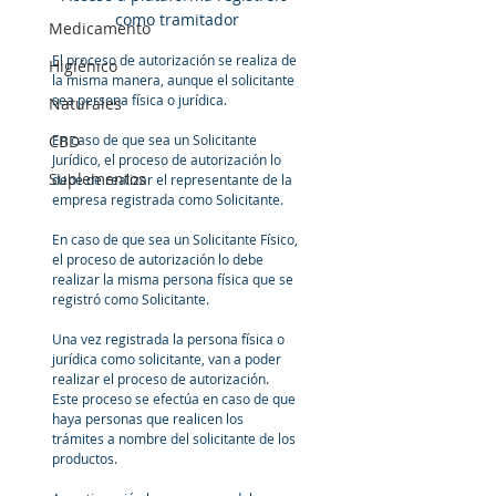
como tramitador
Medicamento
El proceso de autorización se realiza de 
Higiénico
la misma manera, aunque el solicitante 
sea persona física o jurídica.
Naturales
En caso de que sea un Solicitante 
CBD
Jurídico, el proceso de autorización lo 
Suplementos
debe de realizar el representante de la 
empresa registrada como Solicitante.
En caso de que sea un Solicitante Físico, 
el proceso de autorización lo debe 
realizar la misma persona física que se 
registró como Solicitante.  
Una vez registrada la persona física o 
jurídica como solicitante, van a poder 
realizar el proceso de autorización. 
Este proceso se efectúa en caso de que 
haya personas que realicen los 
trámites a nombre del solicitante de los 
productos.