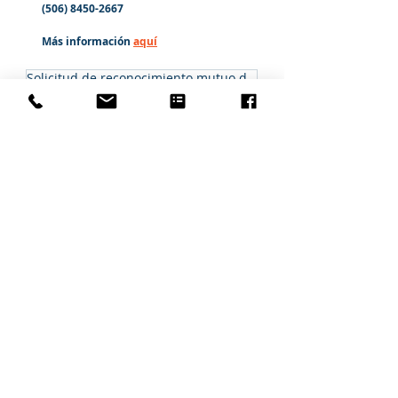
(506) 8450-2667
Más información
aquí
Solicitud de reconocimiento mutuo de registro sanitario de alimentos
acuerdo de reconocimiento mutuo
reconocimiento mutuo
Registro Sanitario
Entradas recientes
Ver todo